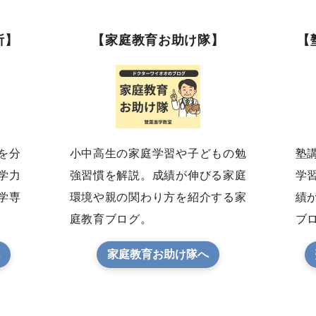
所】
【家庭教育お助け隊】
【
を分
小中高生の家庭学習や子どもの勉
塾
学力
強習慣を解説。成績が伸びる家庭
学
学専
環境や親の関わり方を紹介する家
績
庭教育ブログ。
ブ
家庭教育お助け隊へ