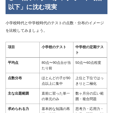
以下」に沈む現実
小学校時代と中学校時代のテストの点数・分布のイメージ
を比較してみましょう。
項目
小学校のテスト
中学校の定期テス
ト
平均点
80点〜90点台が当
50点〜60点程度
たり前
点数分布
ほとんどの子が90
上位と下位ではっ
点以上に集中
きりと二極化
主な出題範囲
直前に習った単一
数ヶ月分の広い範
の単元のみ
囲・複合問題
求められる力
基本的な知識の再
思考力・応用力・