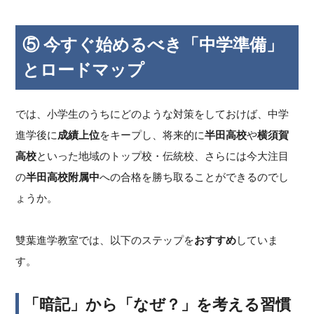
⑤ 今すぐ始めるべき「中学準備」
とロードマップ
では、小学生のうちにどのような対策をしておけば、中学
進学後に
成績上位
をキープし、将来的に
半田高校
や
横須賀
高校
といった地域のトップ校・伝統校、さらには今大注目
の
半田高校附属中
への合格を勝ち取ることができるのでし
ょうか。
雙葉進学教室では、以下のステップを
おすすめ
していま
す。
「暗記」から「なぜ？」を考える習慣